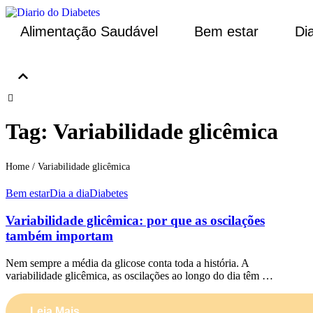
Alimentação Saudável
Bem estar
Dia
Tag:
Variabilidade glicêmica
Home
/
Variabilidade glicêmica
Bem estar
Dia a dia
Diabetes
Variabilidade glicêmica: por que as oscilações
também importam
Nem sempre a média da glicose conta toda a história. A
variabilidade glicêmica, as oscilações ao longo do dia têm …
Leia Mais