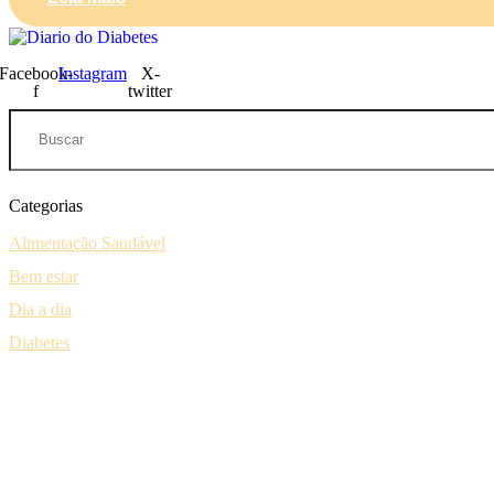
Facebook-
Instagram
X-
f
twitter
Copyright © 2026 Diario do Diabetes
Categorias
Alimentação Saudável
Bem estar
Dia a dia
Diabetes