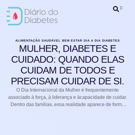
ALIMENTAÇÃO SAUDÁVEL
BEM ESTAR
DIA A DIA
DIABETES
MULHER, DIABETES E
CUIDADO: QUANDO ELAS
CUIDAM DE TODOS E
PRECISAM CUIDAR DE SI.
O Dia Internacional da Mulher é frequentemente
associado à força, à liderança e àcapacidade de cuidar.
Dentro das famílias, essa realidade aparece de forma
muito clara:muitas vezes, é a mulher quem organiza
consultas, acompanha tratamentos, controlamedicações
e mantém a rotina de saúde de todos.Mas quando
falamos em diabetes, surge uma pergunta importante: