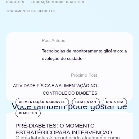
DIABETES
EDUCAÇÃO SOBRE DIABETES
TRATAMENTO DE DIABETES
Post Anterior
Tecnologias de monitoramento glicêmico: a
evolução do cuidado
Próximo Post
ATIVIDADE FÍSICA E A ALIMENTAÇÃO NO
CONTROLE DO DIABETES
ALIMENTAÇÃO SAUDÁVEL
BEM ESTAR
DIA A DIA
Você também pode gostar de
DIABETES
PRÉ-DIABETES: O MOMENTO
ESTRATÉGICOPARA INTERVENÇÃO
O pré-diabetes é reconhecido atualmente como