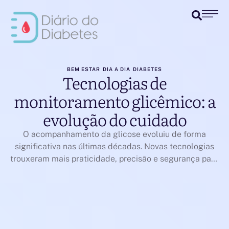
BEM ESTAR
DIA A DIA
DIABETES
Tecnologias de
monitoramento glicêmico: a
evolução do cuidado
O acompanhamento da glicose evoluiu de forma
significativa nas últimas décadas. Novas tecnologias
trouxeram mais praticidade, precisão e segurança para
o manejo do diabetes. Hoje, diferentes métodos
permitem acompanhar a glicose em tempo real ou ao
longo do dia, ampliando a capacidade de tomada de
decisão clínica. Do laboratório aos dispositivos
portáteis A medição laboratorial …