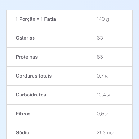
1 Porção = 1 Fatia
140 g
Calorias
63
Proteínas
63
Gorduras totais
0,7 g
Carboidratos
10,4 g
Fibras
0,5 g
Sódio
263 mg