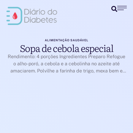
ALIMENTAÇÃO SAUDÁVEL
Sopa de cebola especial
Rendimento: 4 porções Ingredientes Preparo Refogue
o alho-poró, a cebola e a cebolinha no azeite até
amaciarem. Polvilhe a farinha de trigo, mexa bem e
acrescente a mostarda, o sal, o caldo de galinha e o
leite. Deixe cozinhar por 20 minutos. Sirva dentro do
pão italiano. Dica Escave o pão deixando só a casca. …