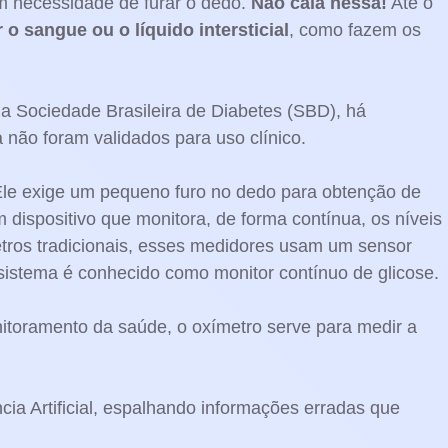
em necessidade de furar o dedo.
Não caia nessa!
Até o
o sangue ou o líquido intersticial
, como fazem os
a Sociedade Brasileira de Diabetes (SBD), há
ão foram validados para uso clínico.
 Ele exige um pequeno furo no dedo para obtenção de
 dispositivo que monitora, de forma contínua, os níveis
símetros tradicionais, esses medidores usam um sensor
istema é conhecido como monitor contínuo de glicose.
toramento da saúde, o oxímetro serve para medir a
a Artificial, espalhando informações erradas que