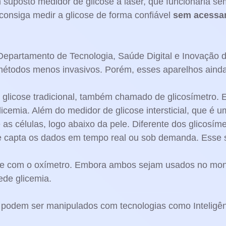
 suposto medidor de glicose a laser, que funcionaria s
onsiga medir a glicose de forma confiável
sem acessar 
epartamento de Tecnologia, Saúde Digital e Inovação d
odos menos invasivos. Porém, esses aparelhos ainda n
 glicose tradicional, também chamado de glicosímetro.
emia. Além do medidor de glicose intersticial, que é um
ntre as células, logo abaixo da pele. Diferente dos glico
e capta os dados em tempo real ou sob demanda. Esse s
se com o oxímetro. Embora ambos sejam usados no moni
ede glicemia.
podem ser manipulados com tecnologias como Inteligênci