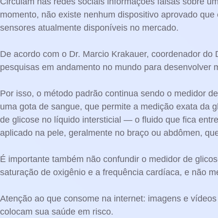
Circulam nas redes sociais informações falsas sobre um
momento, não existe nenhum dispositivo aprovado que c
sensores atualmente disponíveis no mercado.
De acordo com o Dr. Marcio Krakauer, coordenador do D
pesquisas em andamento no mundo para desenvolver mét
Por isso, o método padrão continua sendo o medidor de
uma gota de sangue, que permite a medição exata da glic
de glicose no líquido intersticial — o fluido que fica e
aplicado na pele, geralmente no braço ou abdômen, qu
É importante também não confundir o medidor de glico
saturação de oxigênio e a frequência cardíaca, e não m
Atenção ao que consome na internet: imagens e vídeos 
colocam sua saúde em risco.