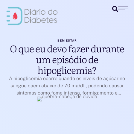
BEM ESTAR
O que eu devo fazer durante
um episódio de
hipoglicemia?
A hipoglicemia ocorre quando os níveis de açúcar no
sangue caem abaixo de 70 mg/dL, podendo causar
sintomas como fome intensa, formigamento e
tremores. Para reverter essa condição, é necessário
consumir carboidratos de rápida absorção. Um adulto
deve ingerir cerca de 15 g de carboidratos simples,
enquanto para crianças essa quantidade pode ser
menor. Algumas …